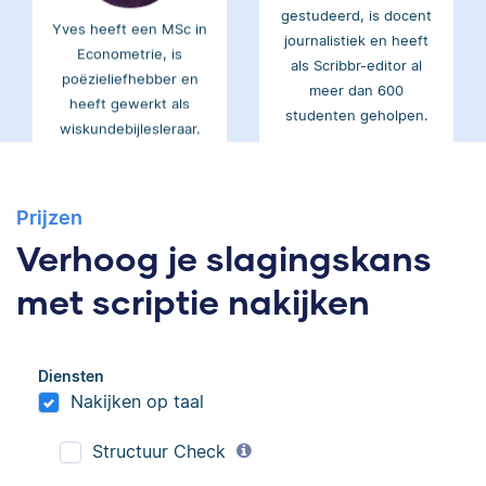
Yves heeft een MSc in
journalistiek en heeft
Econometrie, is
als Scribbr-editor al
poëzieliefhebber en
meer dan 600
heeft gewerkt als
studenten geholpen.
wiskundebijlesleraar.
Ingrid
Eva
Prijzen
Verhoog je slagingskans
met scriptie nakijken
Ingrid is
Eva is journalist en
Diensten
taalwetenschapper,
werkt als senior editor
Nakijken op taal
heeft acht boeken
bij Scribbr waar ze al
gepubliceerd en heeft
meer dan 2,5 miljoen
Structuur Check
bij Scribbr meer dan
woorden heeft
350 scripties