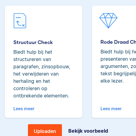
Lilianne
tot de top van Scribbrs
team.
Rode Draad C
Yves
Structuur Check
Biedt hulp bij h
Biedt hulp bij het
Lilianne heeft Engels
presenteren van
structureren van
gestudeerd, is docent
argumenten, zo
paragrafen, zinsopbouw,
journalistiek en heeft
tekst begrijpeli
het verwijderen van
als Scribbr-editor al
elke lezer.
herhaling en het
meer dan 600
Yves heeft een MSc in
studenten geholpen.
controleren op
Econometrie, is
ontbrekende elementen.
poëzieliefhebber en
heeft gewerkt als
Lees meer
Lees meer
wiskundebijlesleraar.
Ingrid
Bekijk voorbeeld
Uploaden