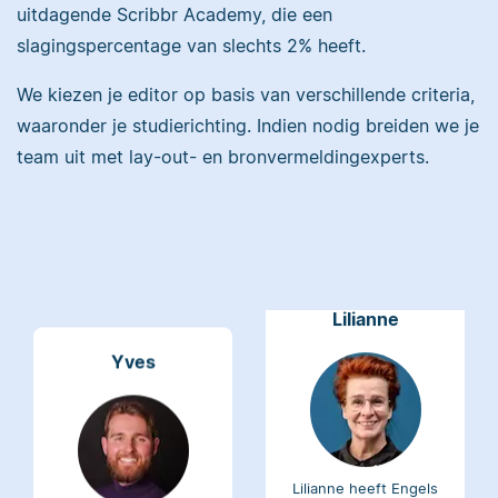
uitdagende Scribbr Academy, die een
Maddy heeft
slagingspercentage van slechts 2% heeft.
Psychologie
gestudeerd, heeft als
We kiezen je editor op basis van verschillende criteria,
Erica heeft Nederlands
junior onderzoeker
waaronder je studierichting. Indien nodig breiden we je
gestudeerd en met 3,5
gewerkt bij Tilburg
miljoen geredigeerde
team uit met lay-out- en bronvermeldingexperts.
University en is nu
woorden behoort ze
senior editor.
tot de top van Scribbrs
team.
Lilianne
Yves
Lilianne heeft Engels
gestudeerd, is docent