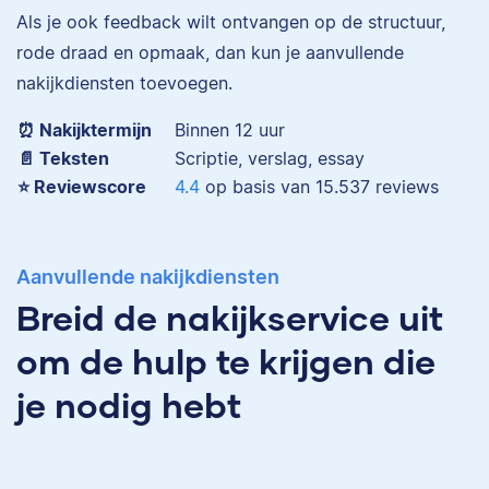
Eva is journalist en
Als je ook feedback wilt ontvangen op de structuur,
werkt als senior editor
rode draad en opmaak, dan kun je aanvullende
bij Scribbr waar ze al
nakijkdiensten toevoegen.
Maddy
meer dan 2,5 miljoen
woorden heeft
⏰ Nakijktermijn
Binnen 12 uur
geredigeerd.
📄 Teksten
Scriptie, verslag, essay
⭐️ Reviewscore
4.4
op basis van
15.537
reviews
Erica
Maddy heeft
Aanvullende nakijkdiensten
Psychologie
Breid de nakijkservice uit
gestudeerd, heeft als
junior onderzoeker
om de hulp te krijgen die
gewerkt bij Tilburg
University en is nu
je nodig hebt
senior editor.
Erica heeft Nederlands
gestudeerd en met 3,5
miljoen geredigeerde
woorden behoort ze