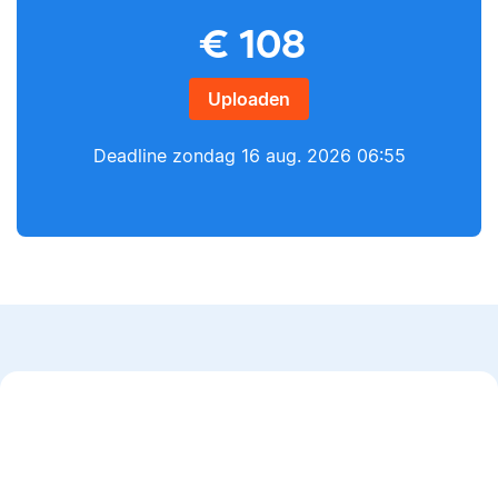
Yves
€
108
Lilianne
Uploaden
Deadline
zondag 16 aug. 2026 06:55
Yves heeft een MSc in
Econometrie, is
Lilianne heeft Engels
poëzieliefhebber en
gestudeerd, is docent
heeft gewerkt als
journalistiek en heeft
wiskundebijlesleraar.
als Scribbr-editor al
meer dan 600
studenten geholpen.