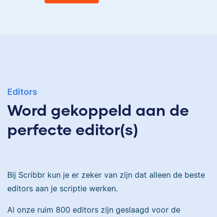
Eva
Ingrid is
taalwetenschapper,
heeft acht boeken
gepubliceerd en heeft
Eva is journalist en
bij Scribbr meer dan
Editors
werkt als senior editor
350 scripties
Word gekoppeld aan de
bij Scribbr waar ze al
geredigeerd.
meer dan 2,5 miljoen
perfecte editor(s)
woorden heeft
geredigeerd.
Maddy
Bij Scribbr kun je er zeker van zijn dat alleen de beste
Erica
editors aan je scriptie werken.
Al onze ruim 800 editors zijn geslaagd voor de