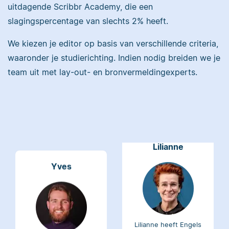
uitdagende Scribbr Academy, die een
Maddy heeft
slagingspercentage van slechts 2% heeft.
Psychologie
gestudeerd, heeft als
We kiezen je editor op basis van verschillende criteria,
Erica heeft Nederlands
junior onderzoeker
waaronder je studierichting. Indien nodig breiden we je
gestudeerd en met 3,5
gewerkt bij Tilburg
miljoen geredigeerde
team uit met lay-out- en bronvermeldingexperts.
University en is nu
woorden behoort ze
senior editor.
tot de top van Scribbrs
team.
Lilianne
Yves
Lilianne heeft Engels
gestudeerd, is docent