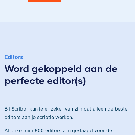
Eva
Ingrid is
taalwetenschapper,
heeft acht boeken
gepubliceerd en heeft
Eva is journalist en
bij Scribbr meer dan
Editors
werkt als senior editor
350 scripties
Word gekoppeld aan de
bij Scribbr waar ze al
geredigeerd.
meer dan 2,5 miljoen
perfecte editor(s)
woorden heeft
geredigeerd.
Maddy
Bij Scribbr kun je er zeker van zijn dat alleen de beste
Erica
editors aan je scriptie werken.
Al onze ruim 800 editors zijn geslaagd voor de