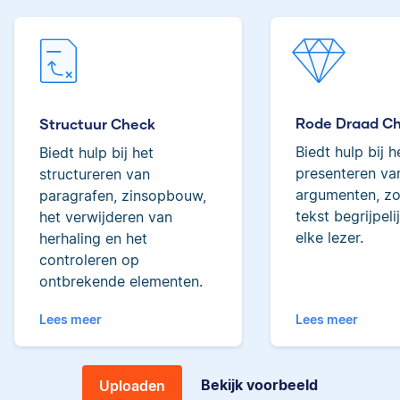
Lilianne
tot de top van Scribbrs
team.
Rode Draad C
Yves
Structuur Check
Biedt hulp bij h
Biedt hulp bij het
Lilianne heeft Engels
presenteren van
structureren van
gestudeerd, is docent
argumenten, zo
paragrafen, zinsopbouw,
journalistiek en heeft
tekst begrijpeli
het verwijderen van
als Scribbr-editor al
elke lezer.
herhaling en het
meer dan 600
Yves heeft een MSc in
studenten geholpen.
controleren op
Econometrie, is
ontbrekende elementen.
poëzieliefhebber en
heeft gewerkt als
Lees meer
Lees meer
wiskundebijlesleraar.
Ingrid
Bekijk voorbeeld
Uploaden