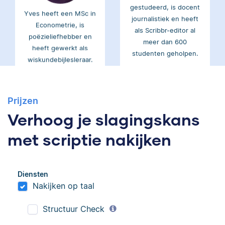
Yves heeft een MSc in
journalistiek en heeft
Econometrie, is
als Scribbr-editor al
poëzieliefhebber en
meer dan 600
heeft gewerkt als
studenten geholpen.
wiskundebijlesleraar.
Ingrid
Eva
Prijzen
Verhoog je slagingskans
met scriptie nakijken
Ingrid is
Eva is journalist en
Diensten
taalwetenschapper,
werkt als senior editor
Nakijken op taal
heeft acht boeken
bij Scribbr waar ze al
gepubliceerd en heeft
meer dan 2,5 miljoen
Structuur Check
bij Scribbr meer dan
woorden heeft
350 scripties