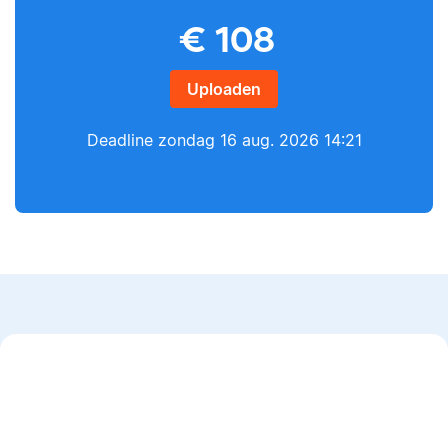
Yves
€
108
Lilianne
Uploaden
Deadline
zondag 16 aug. 2026 14:21
Yves heeft een MSc in
Econometrie, is
Lilianne heeft Engels
poëzieliefhebber en
gestudeerd, is docent
heeft gewerkt als
journalistiek en heeft
wiskundebijlesleraar.
als Scribbr-editor al
meer dan 600
studenten geholpen.