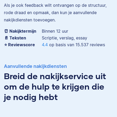
Eva is journalist en
Als je ook feedback wilt ontvangen op de structuur,
werkt als senior editor
rode draad en opmaak, dan kun je aanvullende
bij Scribbr waar ze al
nakijkdiensten toevoegen.
Maddy
meer dan 2,5 miljoen
woorden heeft
⏰ Nakijktermijn
Binnen 12 uur
geredigeerd.
📄 Teksten
Scriptie, verslag, essay
⭐️ Reviewscore
4.4
op basis van
15.537
reviews
Erica
Maddy heeft
Aanvullende nakijkdiensten
Psychologie
Breid de nakijkservice uit
gestudeerd, heeft als
junior onderzoeker
om de hulp te krijgen die
gewerkt bij Tilburg
University en is nu
je nodig hebt
senior editor.
Erica heeft Nederlands
gestudeerd en met 3,5
miljoen geredigeerde
woorden behoort ze