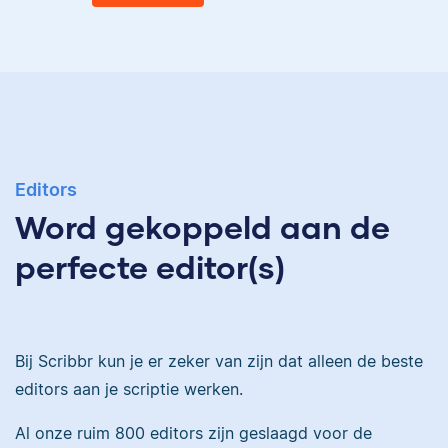
Eva
Ingrid is
taalwetenschapper,
heeft acht boeken
gepubliceerd en heeft
Eva is journalist en
bij Scribbr meer dan
Editors
werkt als senior editor
350 scripties
Word gekoppeld aan de
bij Scribbr waar ze al
geredigeerd.
meer dan 2,5 miljoen
perfecte editor(s)
woorden heeft
geredigeerd.
Maddy
Bij Scribbr kun je er zeker van zijn dat alleen de beste
editors aan je scriptie werken.
Erica
Al onze ruim 800 editors zijn geslaagd voor de