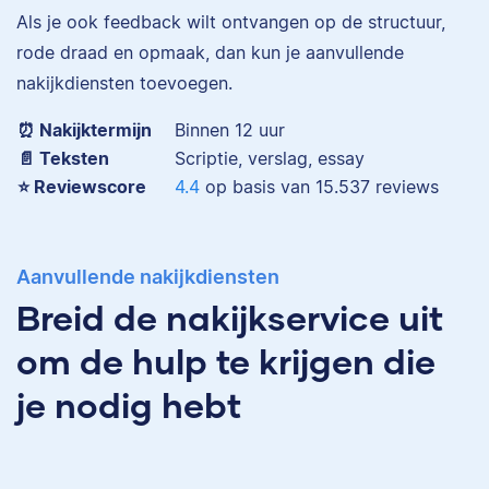
Als je ook feedback wilt ontvangen op de structuur,
Eva is journalist en
werkt als senior editor
rode draad en opmaak, dan kun je aanvullende
bij Scribbr waar ze al
nakijkdiensten toevoegen.
Maddy
meer dan 2,5 miljoen
woorden heeft
⏰ Nakijktermijn
Binnen 12 uur
geredigeerd.
📄 Teksten
Scriptie, verslag, essay
⭐️ Reviewscore
4.4
op basis van
15.537
reviews
Erica
Maddy heeft
Aanvullende nakijkdiensten
Psychologie
Breid de nakijkservice uit
gestudeerd, heeft als
junior onderzoeker
om de hulp te krijgen die
gewerkt bij Tilburg
University en is nu
je nodig hebt
senior editor.
Erica heeft Nederlands
gestudeerd en met 3,5
miljoen geredigeerde
woorden behoort ze