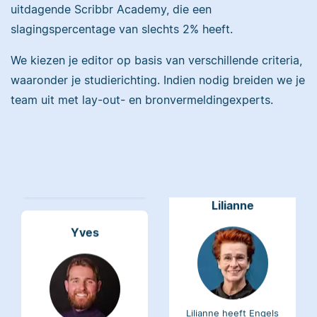
uitdagende Scribbr Academy, die een
Maddy heeft
slagingspercentage van slechts 2% heeft.
Psychologie
gestudeerd, heeft als
We kiezen je editor op basis van verschillende criteria,
Erica heeft Nederlands
junior onderzoeker
waaronder je studierichting. Indien nodig breiden we je
gestudeerd en met 3,5
gewerkt bij Tilburg
miljoen geredigeerde
team uit met lay-out- en bronvermeldingexperts.
University en is nu
woorden behoort ze
senior editor.
tot de top van Scribbrs
team.
Lilianne
Yves
Lilianne heeft Engels
gestudeerd, is docent