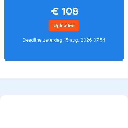
Yves
€
108
Lilianne
Uploaden
Deadline
zaterdag 15 aug. 2026 07:54
Yves heeft een MSc in
Econometrie, is
Lilianne heeft Engels
poëzieliefhebber en
gestudeerd, is docent
heeft gewerkt als
journalistiek en heeft
wiskundebijlesleraar.
als Scribbr-editor al
meer dan 600
studenten geholpen.