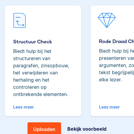
tot de top van Scribbrs
Lilianne
team.
Rode Draad C
Structuur Check
Yves
Biedt hulp bij h
Biedt hulp bij het
Lilianne heeft Engels
presenteren van
structureren van
gestudeerd, is docent
argumenten, zo
paragrafen, zinsopbouw,
journalistiek en heeft
tekst begrijpeli
het verwijderen van
als Scribbr-editor al
elke lezer.
herhaling en het
meer dan 600
controleren op
Yves heeft een MSc in
studenten geholpen.
ontbrekende elementen.
Econometrie, is
poëzieliefhebber en
Lees meer
Lees meer
heeft gewerkt als
wiskundebijlesleraar.
Ingrid
Bekijk voorbeeld
Uploaden