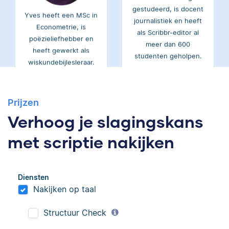
Yves heeft een MSc in
journalistiek en heeft
Econometrie, is
als Scribbr-editor al
poëzieliefhebber en
meer dan 600
heeft gewerkt als
studenten geholpen.
wiskundebijlesleraar.
Ingrid
Eva
Prijzen
Verhoog je slagingskans
met scriptie nakijken
Ingrid is
Eva is journalist en
Diensten
taalwetenschapper,
werkt als senior editor
Nakijken op taal
heeft acht boeken
bij Scribbr waar ze al
gepubliceerd en heeft
meer dan 2,5 miljoen
Structuur Check
bij Scribbr meer dan
woorden heeft
350 scripties