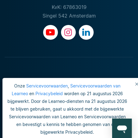
KvK: 67863019
Singel 542 Amsterdam
Onze
Servicevoorwaarden
,
Servicevoorwaarden van
Learneo
en
Privacybeleid
worden op 21 augustus 2026
bijgewerkt. Door de Learneo-diensten na 21 augustus 2026
Gebruiksvoorwaarden
te blijven gebruiken, gaat u akkoord met de bijgewerkte
Servicevoorwaarden van Learneo en Servicevoorwaarden
Do not sell or share my personal info
en bevestigt u kennis te hebben genomen van ons
Veiligheid en privacy
bijgewerkte Privacybeleid.