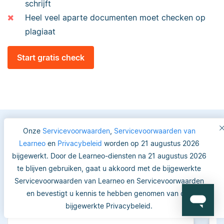
schrijft
Heel veel aparte documenten moet checken op
plagiaat
Start gratis check
Onze
Servicevoorwaarden
,
Servicevoorwaarden van
Learneo
en
Privacybeleid
worden op 21 augustus 2026
Vertrouwde keuze voor
bijgewerkt. Door de Learneo-diensten na 21 augustus 2026
studenten en academici
te blijven gebruiken, gaat u akkoord met de bijgewerkte
Servicevoorwaarden van Learneo en Servicevoorwaarden
en bevestigt u kennis te hebben genomen van ons
bijgewerkte Privacybeleid.