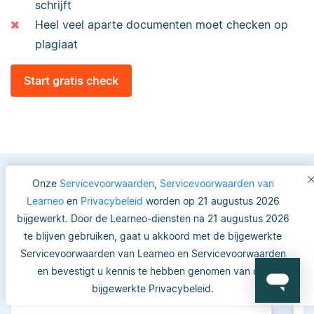
schrijft
Heel veel aparte documenten moet checken op
plagiaat
Start gratis check
Onze
Servicevoorwaarden
,
Servicevoorwaarden van
Learneo
en
Privacybeleid
worden op 21 augustus 2026
Vertrouwde keuze voor
bijgewerkt. Door de Learneo-diensten na 21 augustus 2026
studenten en academici
te blijven gebruiken, gaat u akkoord met de bijgewerkte
Servicevoorwaarden van Learneo en Servicevoorwaarden
en bevestigt u kennis te hebben genomen van ons
bijgewerkte Privacybeleid.