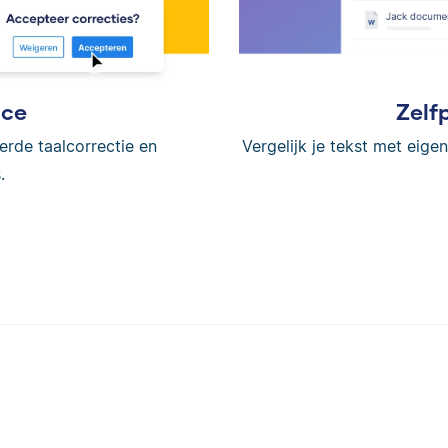
ice
Zelf
erde taalcorrectie en
Vergelijk je tekst met eig
.