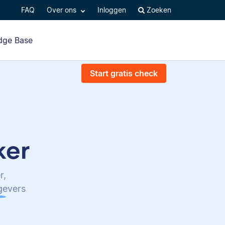
FAQ
Over ons
Inloggen
Zoeken
dge Base
Start gratis check
ker
r,
tgevers