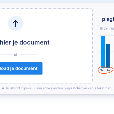
plag
 hier je document
of
load je document
Je tekst blijft privé – Geen enkele andere plagiaatchecker kan je tekst zien.