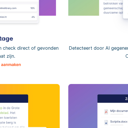
tage
n check direct of gevonden
Detecteert door AI gegene
t zijn.
C