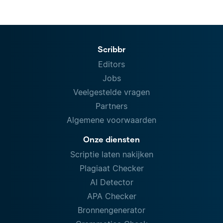
Scribbr
Editors
Jobs
Veelgestelde vragen
Partners
Algemene voorwaarden
Onze diensten
Scriptie laten nakijken
Plagiaat Checker
AI Detector
APA Checker
Bronnengenerator