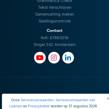
Grammatica Check
Tekst herschrijven
Samenvatting maken
Spellingscontrole
Contact
KvK: 67863019
Singel 542 Amsterdam
Onze
Servicevoorwaarden
,
Servicevoorwaarden van
Learneo
en
Privacybeleid
worden op 21 augustus 2026