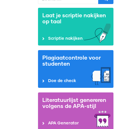
Laat je scriptie nakijken
op taal
Scriptie nakijken
Plagiaatcontrole voor
studenten
Doe de check
Literatuurlijst genereren
volgens de APA-stijl
APA Generator