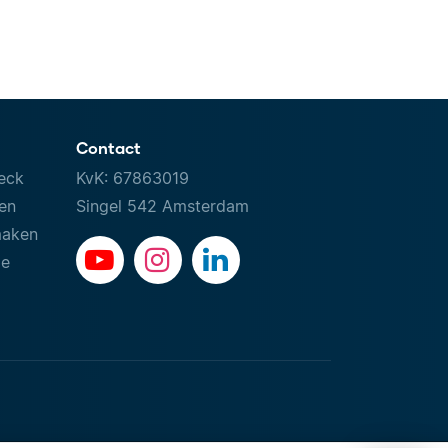
Contact
eck
KvK: 67863019
ven
Singel 542 Amsterdam
maken
le