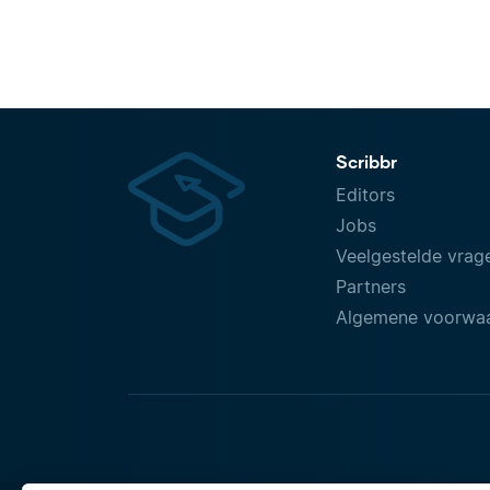
Scribbr
Editors
Jobs
Veelgestelde vrag
Partners
Algemene voorwa