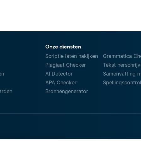
Onze diensten
Scriptie laten nakijken
Grammatica Ch
Plagiaat Checker
Tekst herschrij
en
AI Detector
Samenvatting 
APA Checker
Spellingscontro
arden
Bronnengenerator