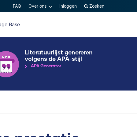
FAQ
Over ons
Inloggen
Zoeken
dge Base
Literatuurlijst genereren
volgens de APA-stijl
APA Generator