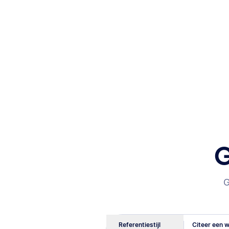
G
G
Referentiestijl
Citeer een w