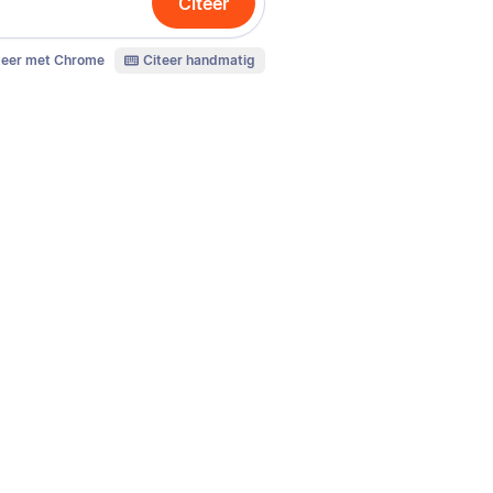
Citeer
teer met Chrome
Citeer handmatig