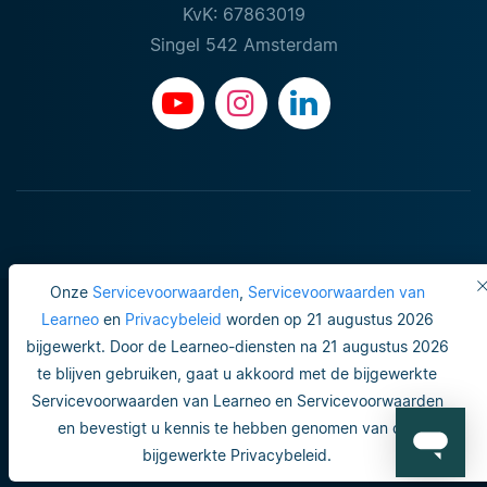
KvK: 67863019
Singel 542 Amsterdam
Onze
Servicevoorwaarden
,
Servicevoorwaarden van
Learneo
en
Privacybeleid
worden op 21 augustus 2026
bijgewerkt. Door de Learneo-diensten na 21 augustus 2026
Gebruiksvoorwaarden
te blijven gebruiken, gaat u akkoord met de bijgewerkte
Servicevoorwaarden van Learneo en Servicevoorwaarden
Do not sell or share my personal info
en bevestigt u kennis te hebben genomen van ons
Veiligheid en privacy
bijgewerkte Privacybeleid.