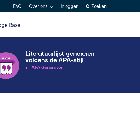
FAQ
Over ons
Inloggen
Zoeken
dge Base
Literatuurlijst genereren
volgens de APA-stijl
APA Generator