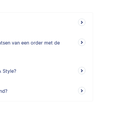
atsen van een order met de
A Style?
und?