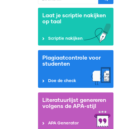
Laat je scriptie nakijken
op taal
Scriptie nakijken
Plagiaatcontrole voor
studenten
Doe de check
Literatuurlijst genereren
volgens de APA-stijl
APA Generator