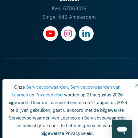
KvK: 67863019
Singel 542 Amsterdam
Onze
Servicevoorwaarden
,
Servicevoorwaarden van
Learneo
en
Privacybeleid
worden op 21 augustus 2026
bijgewerkt. Door de Learneo-diensten na 21 augustus 2026
Gebruiksvoorwaarden
te blijven gebruiken, gaat u akkoord met de bijgewerkte
Servicevoorwaarden van Learneo en Servicevoorwaarden
Do not sell or share my personal info
en bevestigt u kennis te hebben genomen van ons
Veiligheid en privacy
bijgewerkte Privacybeleid.