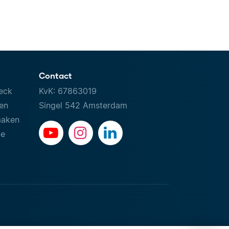
Contact
eck
KvK: 67863019
ven
Singel 542 Amsterdam
maken
le