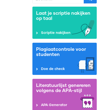
Laat je scriptie nakijken
op taal
Scriptie nakijken
Plagiaatcontrole voor
studenten
Doe de check
Literatuurlijst genereren
volgens de APA-stijl
APA Generator