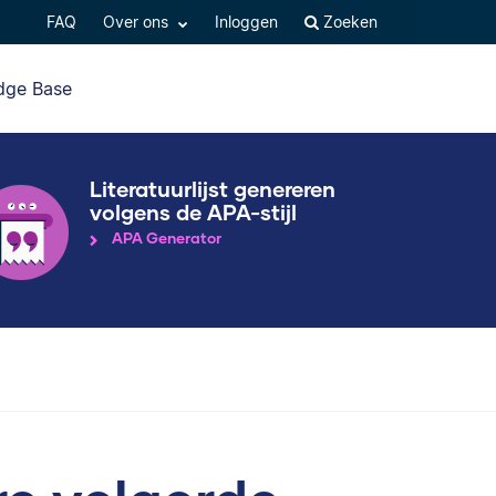
FAQ
Over ons
Inloggen
Zoeken
dge Base
Literatuurlijst genereren
volgens de APA-stijl
APA Generator