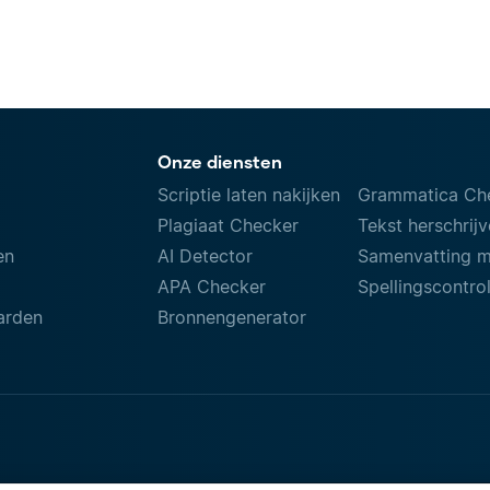
Onze diensten
Scriptie laten nakijken
Grammatica Ch
Plagiaat Checker
Tekst herschrij
en
AI Detector
Samenvatting 
APA Checker
Spellingscontro
arden
Bronnengenerator