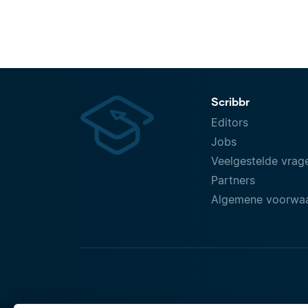
Scribbr
Editors
Jobs
Veelgestelde vrag
Partners
Algemene voorwa