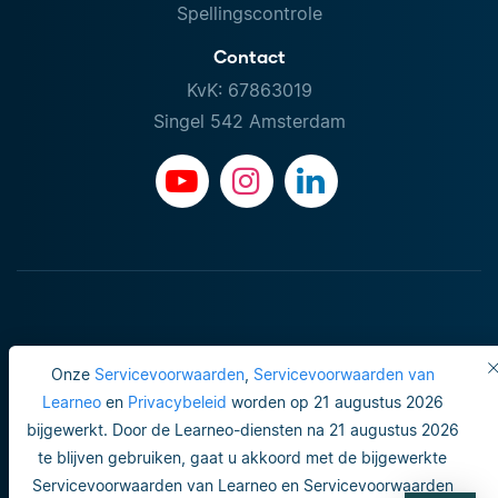
Spellingscontrole
Contact
KvK: 67863019
Singel 542 Amsterdam
Onze
Servicevoorwaarden
,
Servicevoorwaarden van
Learneo
en
Privacybeleid
worden op 21 augustus 2026
bijgewerkt. Door de Learneo-diensten na 21 augustus 2026
Gebruiksvoorwaarden
te blijven gebruiken, gaat u akkoord met de bijgewerkte
Servicevoorwaarden van Learneo en Servicevoorwaarden
Do not sell or share my personal info