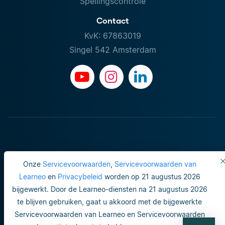
Spellingscontrole
Contact
KvK: 67863019
Singel 542 Amsterdam
Onze
Servicevoorwaarden
,
Servicevoorwaarden van
Learneo
en
Privacybeleid
worden op 21 augustus 2026
bijgewerkt. Door de Learneo-diensten na 21 augustus 2026
Gebruiksvoorwaarden
te blijven gebruiken, gaat u akkoord met de bijgewerkte
Servicevoorwaarden van Learneo en Servicevoorwaarden
Do not sell or share my personal info