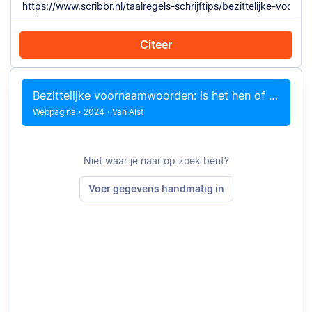
Citeer
Citeer met Chrome
Citeer handmatig
Bezittelijke voornaamwoorden: is het hen of hun scriptie?
Webpagina
·
2024
·
Van Alst
Niet waar je naar op zoek bent?
Voer gegevens handmatig in