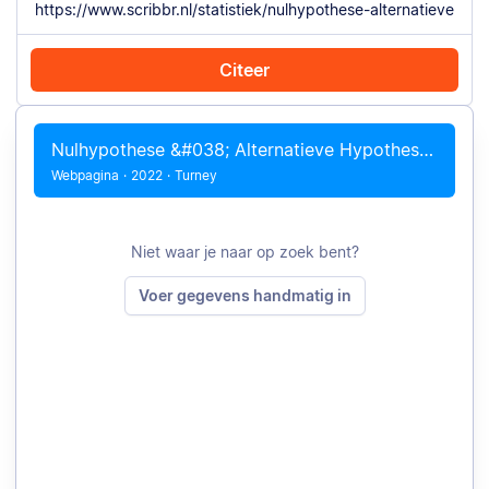
Citeer
Citeer met Chrome
Citeer handmatig
Nulhypothese &#038; Alternatieve Hypothese | Voorbeelden
Webpagina
·
2022
·
Turney
Niet waar je naar op zoek bent?
Voer gegevens handmatig in