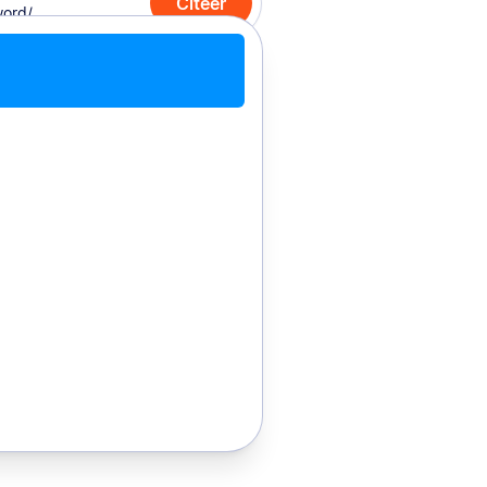
Citeer
teer met Chrome
Citeer handmatig