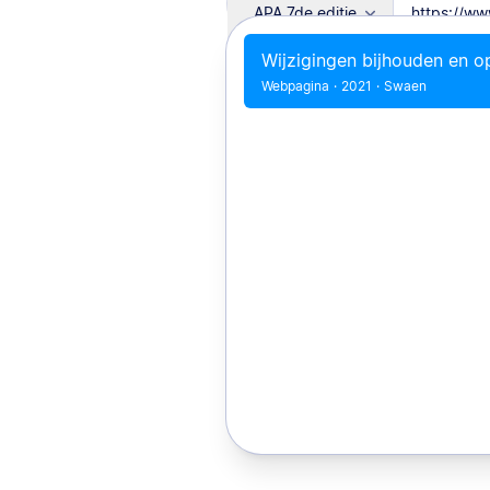
APA 7de editie
Wijzigingen bijhouden en 
Webpagina
·
2021
·
Swaen