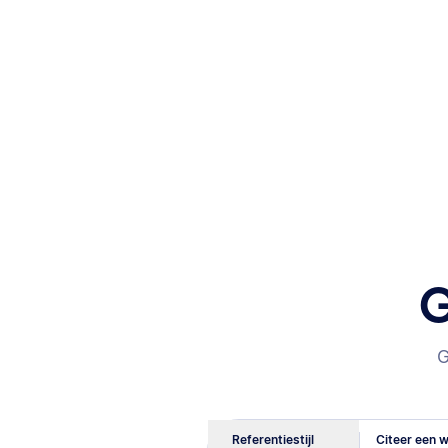
G
G
Referentiestijl
Citeer een w