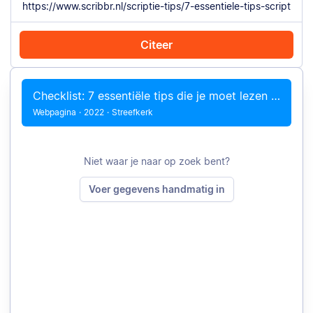
Citeer
Citeer met Chrome
Citeer handmatig
Checklist: 7 essentiële tips die je moet lezen voordat je jouw scriptie inlevert
Webpagina
·
2022
·
Streefkerk
Niet waar je naar op zoek bent?
Voer gegevens handmatig in