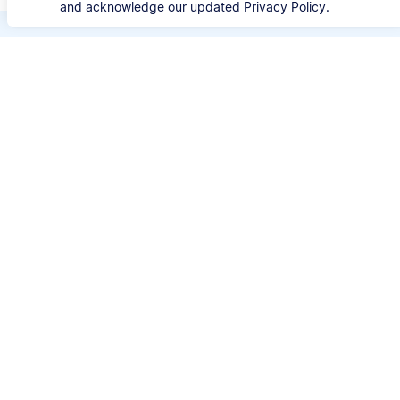
and acknowledge our updated Privacy Policy.
Bespaar kostbare tijd
Verspil geen tijd meer aan de details van iedere
bronvermelding. Met Scribbr's APA Generator
kun je je bron opzoeken met de titel, URL, ISBN
of DOI en automatisch correcte APA-
bronvermeldingen genereren.
⚙️ Stijlen
APA 6 & 7
📚 Brontypes
Websites, boeken, artikelen en meer
🔎 Zoeken op
Titel, URL, DOI of ISBN