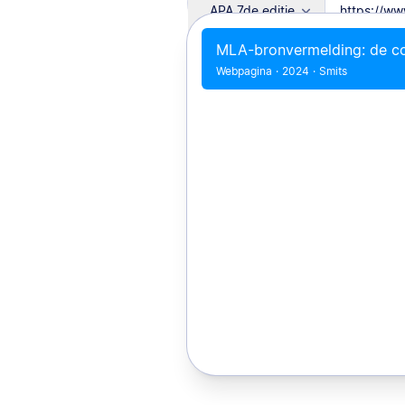
APA 7de editie
MLA-bronvermelding: de co
Webpagina
·
2024
·
Smits