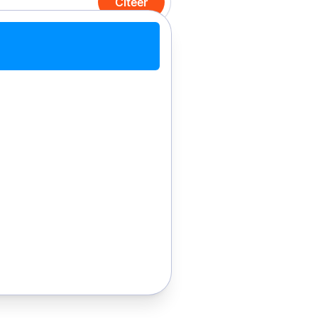
Citeer
teer met Chrome
Citeer handmatig