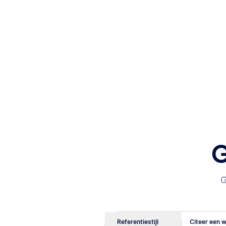
G
G
Referentiestijl
Citeer een w