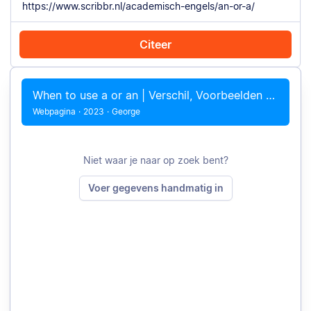
Citeer
Citeer met Chrome
Citeer handmatig
When to use a or an | Verschil, Voorbeelden &#038; Quiz
Webpagina
·
2023
·
George
Niet waar je naar op zoek bent?
Voer gegevens handmatig in