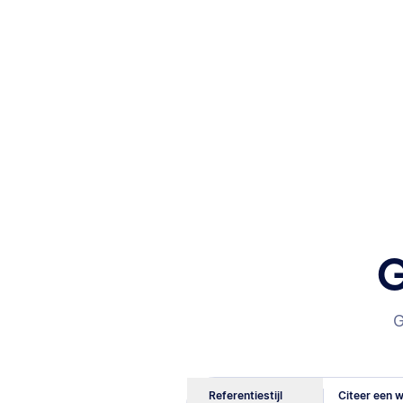
G
G
Referentiestijl
Citeer een w