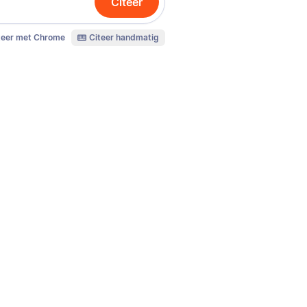
Citeer
teer met Chrome
Citeer handmatig