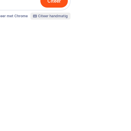
Citeer
teer met Chrome
Citeer handmatig