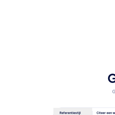
G
G
Referentiestijl
Citeer een w