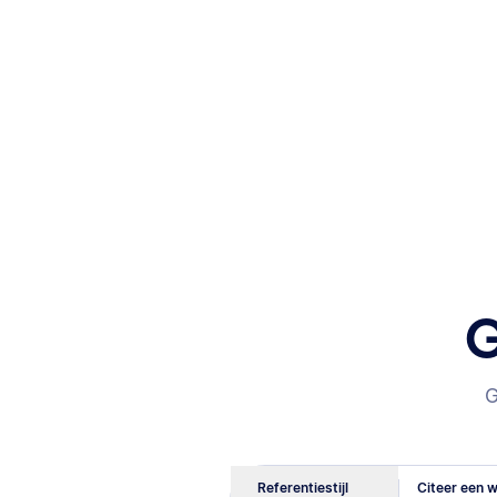
G
G
Referentiestijl
Citeer een w