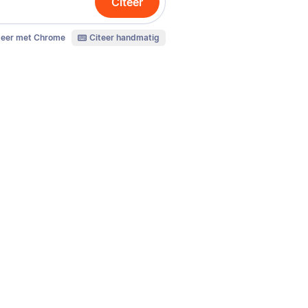
Citeer
teer met Chrome
Citeer handmatig