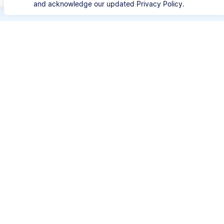
and acknowledge our updated Privacy Policy.
Bespaar kostbare tijd
Verspil geen tijd meer aan de details van iedere
bronvermelding. Met Scribbr's APA Generator
kun je je bron opzoeken met de titel, URL, ISBN
of DOI en automatisch correcte APA-
bronvermeldingen genereren.
⚙️ Stijlen
APA 6 & 7
📚 Brontypes
Websites, boeken, artikelen en meer
🔎 Zoeken op
Titel, URL, DOI of ISBN