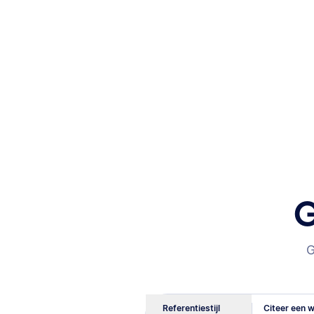
G
G
Referentiestijl
Citeer een w