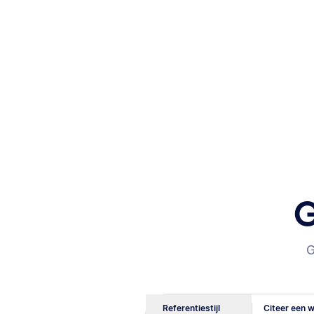
G
G
Referentiestijl
Citeer een w