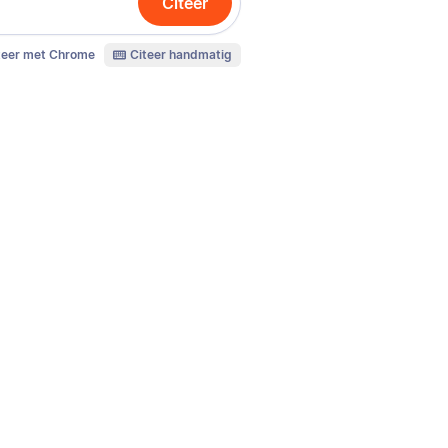
Citeer
teer met Chrome
Citeer handmatig