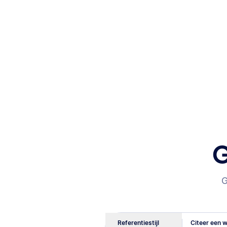
G
G
Referentiestijl
Citeer een w