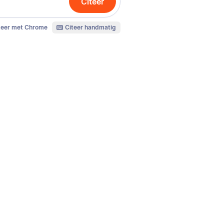
Citeer
teer met Chrome
Citeer handmatig