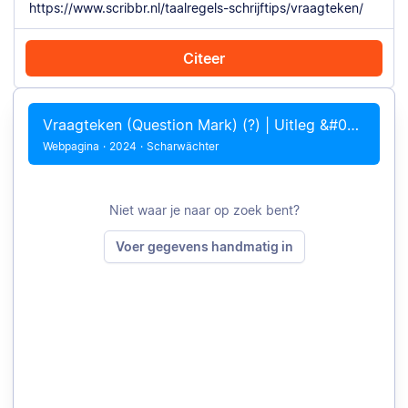
Citeer
Citeer met Chrome
Citeer handmatig
Vraagteken (Question Mark) (?) | Uitleg &#038; Voorbeelden
Webpagina
·
2024
·
Scharwächter
Niet waar je naar op zoek bent?
Voer gegevens handmatig in