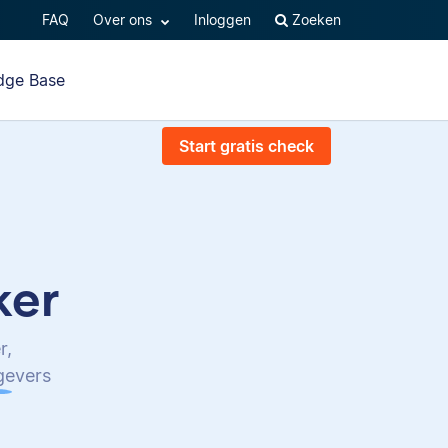
FAQ
Over ons
Inloggen
Zoeken
dge Base
Start gratis check
ker
r,
tgevers