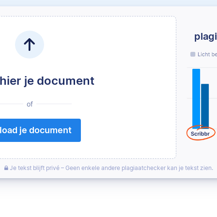
plag
 hier je document
of
load je document
Je tekst blijft privé – Geen enkele andere plagiaatchecker kan je tekst zien.