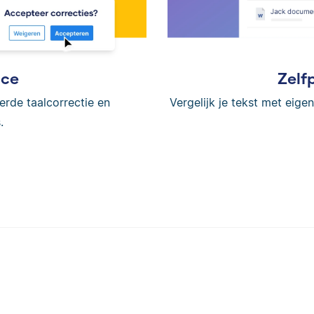
ice
Zelf
erde taalcorrectie en
Vergelijk je tekst met eig
.