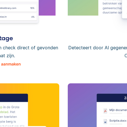
tage
n check direct of gevonden
Detecteert door AI gegene
t zijn.
C