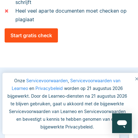
schrijft
Heel veel aparte documenten moet checken op
plagiaat
Start gratis check
Onze
Servicevoorwaarden
,
Servicevoorwaarden van
Learneo
en
Privacybeleid
worden op 21 augustus 2026
Vertrouwde keuze voor
bijgewerkt. Door de Learneo-diensten na 21 augustus 2026
studenten en academici
te blijven gebruiken, gaat u akkoord met de bijgewerkte
Servicevoorwaarden van Learneo en Servicevoorwaarden
en bevestigt u kennis te hebben genomen van ons
bijgewerkte Privacybeleid.