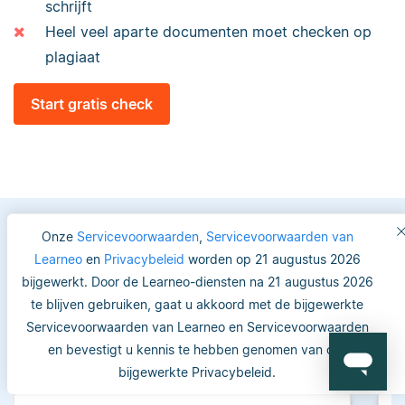
schrijft
Heel veel aparte documenten moet checken op
plagiaat
Start gratis check
Onze
Servicevoorwaarden
,
Servicevoorwaarden van
Learneo
en
Privacybeleid
worden op 21 augustus 2026
Vertrouwde keuze voor
bijgewerkt. Door de Learneo-diensten na 21 augustus 2026
studenten en academici
te blijven gebruiken, gaat u akkoord met de bijgewerkte
Servicevoorwaarden van Learneo en Servicevoorwaarden
en bevestigt u kennis te hebben genomen van ons
bijgewerkte Privacybeleid.