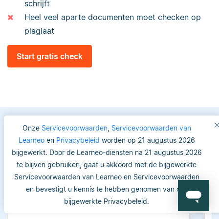
schrijft
Heel veel aparte documenten moet checken op
plagiaat
Start gratis check
Onze
Servicevoorwaarden
,
Servicevoorwaarden van
Learneo
en
Privacybeleid
worden op 21 augustus 2026
Vertrouwde keuze voor
bijgewerkt. Door de Learneo-diensten na 21 augustus 2026
studenten en academici
te blijven gebruiken, gaat u akkoord met de bijgewerkte
Servicevoorwaarden van Learneo en Servicevoorwaarden
en bevestigt u kennis te hebben genomen van ons
bijgewerkte Privacybeleid.