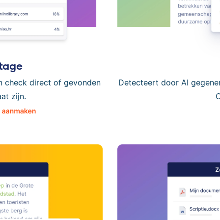
tage
n check direct of gevonden
Detecteert door AI gegene
t zijn.
C