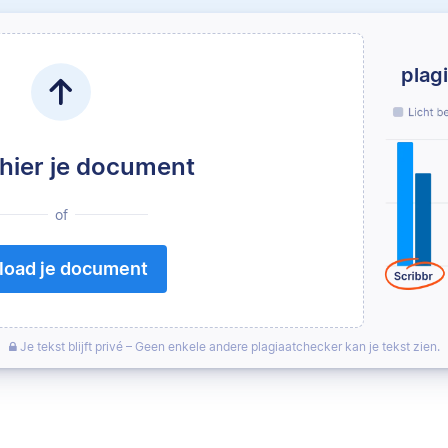
plag
 hier je document
of
load je document
Je tekst blijft privé – Geen enkele andere plagiaatchecker kan je tekst zien.