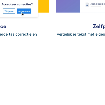
ice
Zelf
erde taalcorrectie en
Vergelijk je tekst met eig
.