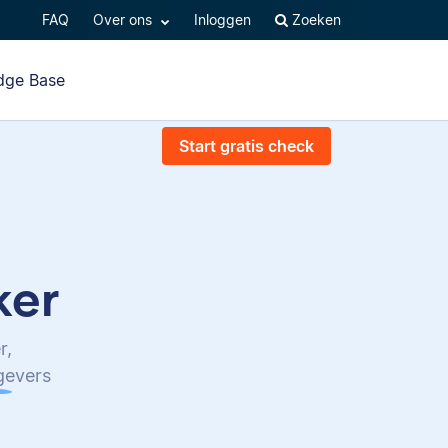
FAQ
Over ons
Inloggen
Zoeken
dge Base
Start gratis check
ker
r,
tgevers