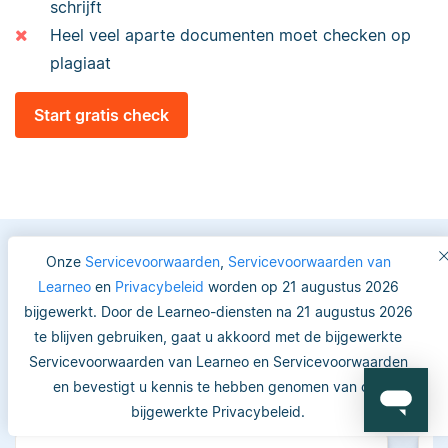
schrijft
Heel veel aparte documenten moet checken op
plagiaat
Start gratis check
Onze
Servicevoorwaarden
,
Servicevoorwaarden van
Learneo
en
Privacybeleid
worden op 21 augustus 2026
Vertrouwde keuze voor
bijgewerkt. Door de Learneo-diensten na 21 augustus 2026
studenten en academici
te blijven gebruiken, gaat u akkoord met de bijgewerkte
Servicevoorwaarden van Learneo en Servicevoorwaarden
en bevestigt u kennis te hebben genomen van ons
bijgewerkte Privacybeleid.