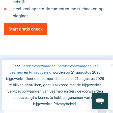
schrijft
Heel veel aparte documenten moet checken op
plagiaat
Start gratis check
Onze
Servicevoorwaarden
,
Servicevoorwaarden van
Learneo
en
Privacybeleid
worden op 21 augustus 2026
Vertrouwde keuze voor
bijgewerkt. Door de Learneo-diensten na 21 augustus 2026
studenten en academici
te blijven gebruiken, gaat u akkoord met de bijgewerkte
Servicevoorwaarden van Learneo en Servicevoorwaarden
en bevestigt u kennis te hebben genomen van ons
bijgewerkte Privacybeleid.