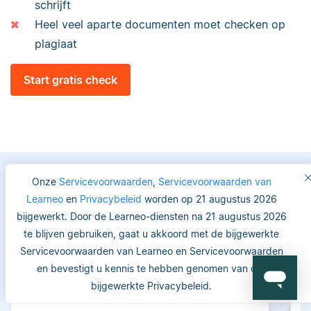
schrijft
Heel veel aparte documenten moet checken op
plagiaat
Start gratis check
Onze
Servicevoorwaarden
,
Servicevoorwaarden van
Learneo
en
Privacybeleid
worden op 21 augustus 2026
Vertrouwde keuze voor
bijgewerkt. Door de Learneo-diensten na 21 augustus 2026
studenten en academici
te blijven gebruiken, gaat u akkoord met de bijgewerkte
Servicevoorwaarden van Learneo en Servicevoorwaarden
en bevestigt u kennis te hebben genomen van ons
bijgewerkte Privacybeleid.