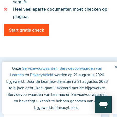
schrijft
Heel veel aparte documenten moet checken op
plagiaat
Start gratis check
Onze
Servicevoorwaarden
,
Servicevoorwaarden van
Learneo
en
Privacybeleid
worden op 21 augustus 2026
Vertrouwde keuze voor
bijgewerkt. Door de Learneo-diensten na 21 augustus 2026
studenten en academici
te blijven gebruiken, gaat u akkoord met de bijgewerkte
Servicevoorwaarden van Learneo en Servicevoorwaarden
en bevestigt u kennis te hebben genomen van ons
bijgewerkte Privacybeleid.