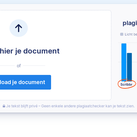
plag
 hier je document
of
load je document
Je tekst blijft privé – Geen enkele andere plagiaatchecker kan je tekst zien.