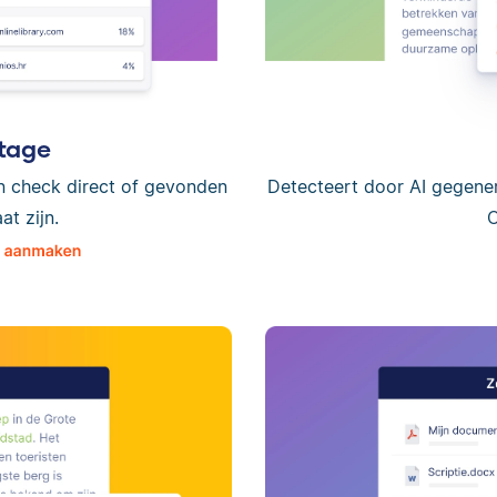
tage
n check direct of gevonden
Detecteert door AI gegene
t zijn.
C