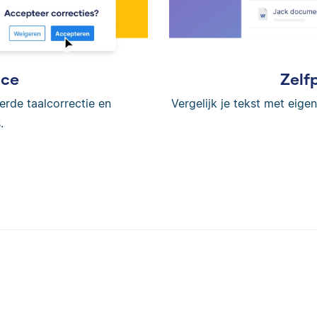
ice
Zelf
erde taalcorrectie en
Vergelijk je tekst met eig
.