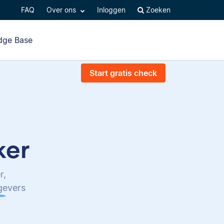
FAQ
Over ons
Inloggen
Zoeken
dge Base
Start gratis check
ker
r,
tgevers