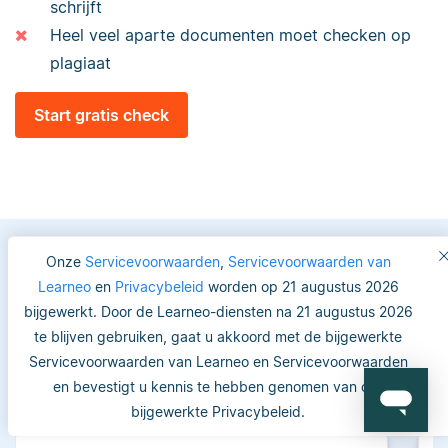
schrijft
Heel veel aparte documenten moet checken op
plagiaat
Start gratis check
Onze
Servicevoorwaarden
,
Servicevoorwaarden van
Learneo
en
Privacybeleid
worden op 21 augustus 2026
Vertrouwde keuze voor
bijgewerkt. Door de Learneo-diensten na 21 augustus 2026
studenten en academici
te blijven gebruiken, gaat u akkoord met de bijgewerkte
Servicevoorwaarden van Learneo en Servicevoorwaarden
en bevestigt u kennis te hebben genomen van ons
bijgewerkte Privacybeleid.