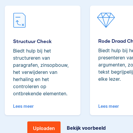
tot de top van Scribbrs
Lilianne
team.
Yves
Rode Draad C
Structuur Check
Biedt hulp bij h
Biedt hulp bij het
Lilianne heeft Engels
presenteren van
gestudeerd, is docent
structureren van
journalistiek en heeft
argumenten, zo
paragrafen, zinsopbouw,
als Scribbr-editor al
tekst begrijpeli
het verwijderen van
meer dan 600
elke lezer.
herhaling en het
Yves heeft een MSc in
studenten geholpen.
controleren op
Econometrie, is
ontbrekende elementen.
poëzieliefhebber en
heeft gewerkt als
Lees meer
Lees meer
wiskundebijlesleraar.
Ingrid
Bekijk voorbeeld
Uploaden