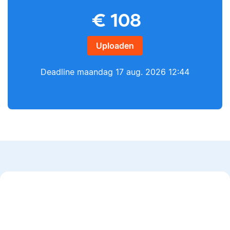
Yves
€
108
Lilianne
Uploaden
Deadline
maandag 17 aug. 2026 12:44
Yves heeft een MSc in
Econometrie, is
Lilianne heeft Engels
poëzieliefhebber en
gestudeerd, is docent
heeft gewerkt als
journalistiek en heeft
wiskundebijlesleraar.
als Scribbr-editor al
meer dan 600
studenten geholpen.