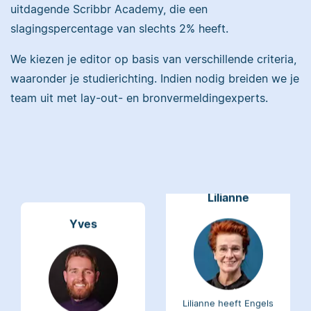
uitdagende Scribbr Academy, die een
Maddy heeft
slagingspercentage van slechts 2% heeft.
Psychologie
gestudeerd, heeft als
We kiezen je editor op basis van verschillende criteria,
Erica heeft Nederlands
junior onderzoeker
gestudeerd en met 3,5
waaronder je studierichting. Indien nodig breiden we je
gewerkt bij Tilburg
miljoen geredigeerde
University en is nu
team uit met lay-out- en bronvermeldingexperts.
woorden behoort ze
senior editor.
tot de top van Scribbrs
team.
Lilianne
Yves
Lilianne heeft Engels
gestudeerd, is docent
Yves heeft een MSc in