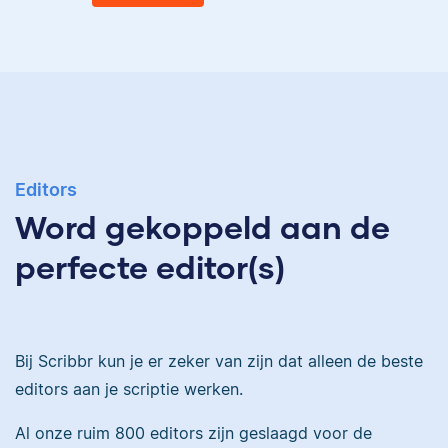
Eva
Ingrid is
taalwetenschapper,
heeft acht boeken
gepubliceerd en heeft
Eva is journalist en
bij Scribbr meer dan
Editors
werkt als senior editor
350 scripties
Word gekoppeld aan de
bij Scribbr waar ze al
geredigeerd.
meer dan 2,5 miljoen
perfecte editor(s)
woorden heeft
geredigeerd.
Maddy
Bij Scribbr kun je er zeker van zijn dat alleen de beste
Erica
editors aan je scriptie werken.
Al onze ruim 800 editors zijn geslaagd voor de