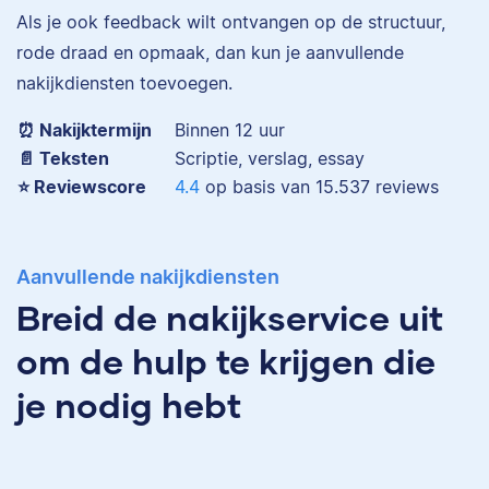
Eva is journalist en
Als je ook feedback wilt ontvangen op de structuur,
werkt als senior editor
rode draad en opmaak, dan kun je aanvullende
bij Scribbr waar ze al
nakijkdiensten toevoegen.
Maddy
meer dan 2,5 miljoen
woorden heeft
⏰ Nakijktermijn
Binnen 12 uur
geredigeerd.
📄 Teksten
Scriptie, verslag, essay
⭐️ Reviewscore
4.4
op basis van
15.537
reviews
Erica
Maddy heeft
Aanvullende nakijkdiensten
Psychologie
gestudeerd, heeft als
Breid de nakijkservice uit
junior onderzoeker
om de hulp te krijgen die
gewerkt bij Tilburg
University en is nu
je nodig hebt
senior editor.
Erica heeft Nederlands
gestudeerd en met 3,5
miljoen geredigeerde
woorden behoort ze