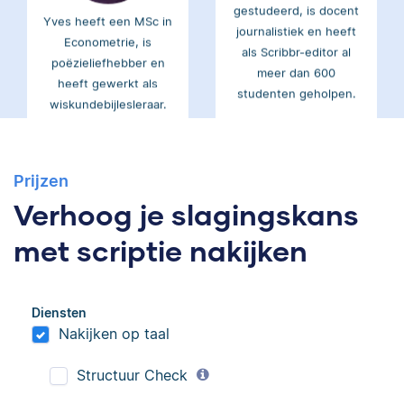
journalistiek en heeft
Econometrie, is
als Scribbr-editor al
poëzieliefhebber en
meer dan 600
heeft gewerkt als
studenten geholpen.
wiskundebijlesleraar.
Ingrid
Eva
Prijzen
Verhoog je slagingskans
met scriptie nakijken
Ingrid is
Eva is journalist en
taalwetenschapper,
Diensten
werkt als senior editor
heeft acht boeken
Nakijken op taal
bij Scribbr waar ze al
gepubliceerd en heeft
meer dan 2,5 miljoen
bij Scribbr meer dan
Structuur Check
woorden heeft
350 scripties