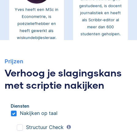
Yves heeft een MSc in
journalistiek en heeft
Econometrie, is
als Scribbr-editor al
poëzieliefhebber en
meer dan 600
heeft gewerkt als
studenten geholpen.
wiskundebijlesleraar.
Ingrid
Eva
Prijzen
Verhoog je slagingskans
met scriptie nakijken
Ingrid is
Eva is journalist en
Diensten
taalwetenschapper,
werkt als senior editor
Nakijken op taal
heeft acht boeken
bij Scribbr waar ze al
gepubliceerd en heeft
meer dan 2,5 miljoen
Structuur Check
bij Scribbr meer dan
woorden heeft
350 scripties