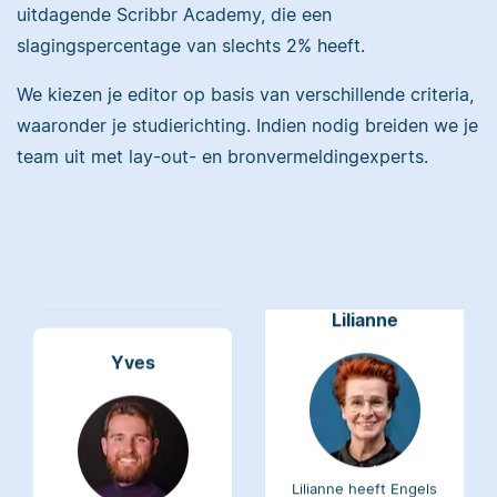
uitdagende Scribbr Academy, die een
Maddy heeft
slagingspercentage van slechts 2% heeft.
Psychologie
gestudeerd, heeft als
We kiezen je editor op basis van verschillende criteria,
Erica heeft Nederlands
junior onderzoeker
waaronder je studierichting. Indien nodig breiden we je
gestudeerd en met 3,5
gewerkt bij Tilburg
miljoen geredigeerde
team uit met lay-out- en bronvermeldingexperts.
University en is nu
woorden behoort ze
senior editor.
tot de top van Scribbrs
team.
Lilianne
Yves
Lilianne heeft Engels
gestudeerd, is docent