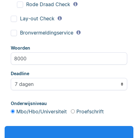
geredigeerd.
Rode Draad Check
geredigeerd.
Lay-out Check
Erica
Bronvermeldingservice
Maddy
Woorden
Deadline
Erica heeft Nederlands
Maddy heeft
gestudeerd en met 3,5
Psychologie
miljoen geredigeerde
gestudeerd, heeft als
woorden behoort ze
junior onderzoeker
Onderwijsniveau
tot de top van Scribbrs
gewerkt bij Tilburg
Mbo/Hbo/Universiteit
Proefschrift
team.
University en is nu
senior editor.