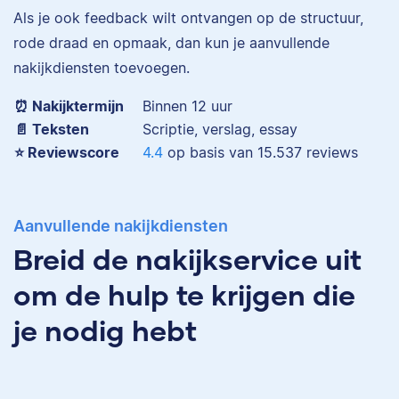
Eva is journalist en
Als je ook feedback wilt ontvangen op de structuur,
werkt als senior editor
rode draad en opmaak, dan kun je aanvullende
bij Scribbr waar ze al
nakijkdiensten toevoegen.
Maddy
meer dan 2,5 miljoen
woorden heeft
⏰ Nakijktermijn
Binnen 12 uur
geredigeerd.
📄 Teksten
Scriptie, verslag, essay
⭐️ Reviewscore
4.4
op basis van
15.537
reviews
Erica
Maddy heeft
Aanvullende nakijkdiensten
Psychologie
Breid de nakijkservice uit
gestudeerd, heeft als
junior onderzoeker
om de hulp te krijgen die
gewerkt bij Tilburg
University en is nu
je nodig hebt
senior editor.
Erica heeft Nederlands
gestudeerd en met 3,5
miljoen geredigeerde
woorden behoort ze