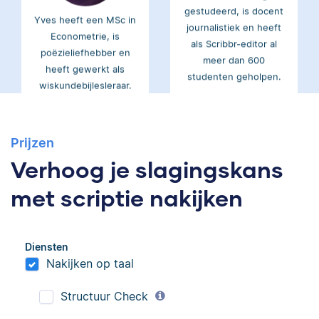
Yves heeft een MSc in
journalistiek en heeft
Econometrie, is
als Scribbr-editor al
poëzieliefhebber en
meer dan 600
heeft gewerkt als
studenten geholpen.
wiskundebijlesleraar.
Ingrid
Eva
Prijzen
Verhoog je slagingskans
met scriptie nakijken
Ingrid is
Eva is journalist en
Diensten
taalwetenschapper,
werkt als senior editor
Nakijken op taal
heeft acht boeken
bij Scribbr waar ze al
gepubliceerd en heeft
meer dan 2,5 miljoen
Structuur Check
bij Scribbr meer dan
woorden heeft
350 scripties