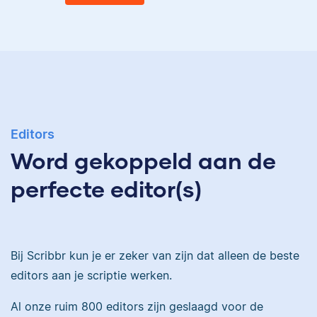
Eva
Ingrid is
taalwetenschapper,
heeft acht boeken
gepubliceerd en heeft
Eva is journalist en
bij Scribbr meer dan
Editors
werkt als senior editor
350 scripties
Word gekoppeld aan de
bij Scribbr waar ze al
geredigeerd.
meer dan 2,5 miljoen
perfecte editor(s)
woorden heeft
geredigeerd.
Maddy
Bij Scribbr kun je er zeker van zijn dat alleen de beste
Erica
editors aan je scriptie werken.
Al onze ruim 800 editors zijn geslaagd voor de