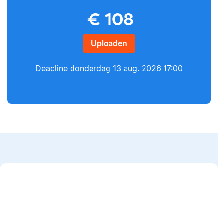
Yves
€
108
Lilianne
Uploaden
Deadline
donderdag 13 aug. 2026 17:00
Yves heeft een MSc in
Econometrie, is
Lilianne heeft Engels
poëzieliefhebber en
gestudeerd, is docent
heeft gewerkt als
journalistiek en heeft
wiskundebijlesleraar.
als Scribbr-editor al
meer dan 600
studenten geholpen.