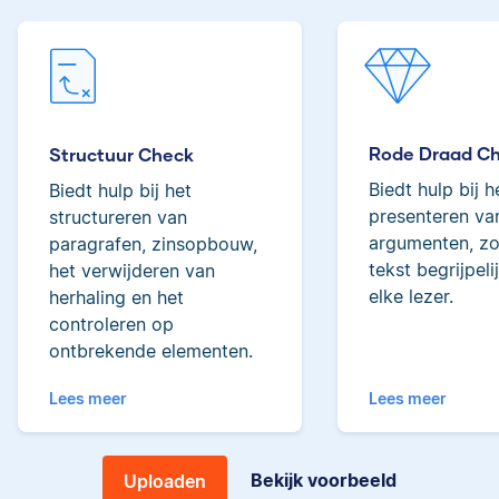
Lilianne
tot de top van Scribbrs
team.
Rode Draad C
Structuur Check
Yves
Biedt hulp bij h
Biedt hulp bij het
Lilianne heeft Engels
presenteren van
structureren van
gestudeerd, is docent
argumenten, zo
paragrafen, zinsopbouw,
journalistiek en heeft
tekst begrijpeli
het verwijderen van
als Scribbr-editor al
elke lezer.
herhaling en het
meer dan 600
Yves heeft een MSc in
studenten geholpen.
controleren op
Econometrie, is
ontbrekende elementen.
poëzieliefhebber en
Lees meer
Lees meer
heeft gewerkt als
wiskundebijlesleraar.
Ingrid
Bekijk voorbeeld
Uploaden