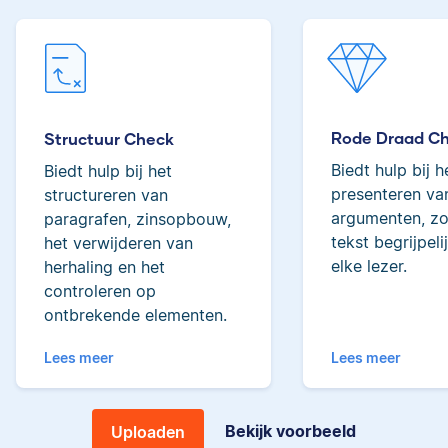
Lilianne
tot de top van Scribbrs
team.
Yves
Rode Draad C
Structuur Check
Biedt hulp bij h
Biedt hulp bij het
Lilianne heeft Engels
presenteren van
structureren van
gestudeerd, is docent
argumenten, zo
paragrafen, zinsopbouw,
journalistiek en heeft
tekst begrijpeli
als Scribbr-editor al
het verwijderen van
meer dan 600
elke lezer.
herhaling en het
Yves heeft een MSc in
studenten geholpen.
controleren op
Econometrie, is
ontbrekende elementen.
poëzieliefhebber en
heeft gewerkt als
Lees meer
Lees meer
wiskundebijlesleraar.
Ingrid
Bekijk voorbeeld
Uploaden