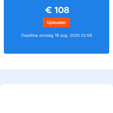
Yves
€
108
Lilianne
Uploaden
Deadline
zondag 16 aug. 2026 02:06
Yves heeft een MSc in
Econometrie, is
Lilianne heeft Engels
poëzieliefhebber en
gestudeerd, is docent
heeft gewerkt als
journalistiek en heeft
wiskundebijlesleraar.
als Scribbr-editor al
meer dan 600
studenten geholpen.