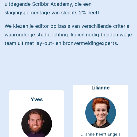
uitdagende Scribbr Academy, die een
Maddy heeft
slagingspercentage van slechts 2% heeft.
Psychologie
gestudeerd, heeft als
We kiezen je editor op basis van verschillende criteria,
Erica heeft Nederlands
junior onderzoeker
gestudeerd en met 3,5
waaronder je studierichting. Indien nodig breiden we je
gewerkt bij Tilburg
miljoen geredigeerde
University en is nu
team uit met lay-out- en bronvermeldingexperts.
woorden behoort ze
senior editor.
tot de top van Scribbrs
team.
Lilianne
Yves
Lilianne heeft Engels
gestudeerd, is docent
Yves heeft een MSc in