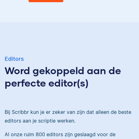
Eva
Ingrid is
taalwetenschapper,
heeft acht boeken
gepubliceerd en heeft
Eva is journalist en
bij Scribbr meer dan
Editors
werkt als senior editor
350 scripties
Word gekoppeld aan de
bij Scribbr waar ze al
geredigeerd.
meer dan 2,5 miljoen
perfecte editor(s)
woorden heeft
geredigeerd.
Maddy
Bij Scribbr kun je er zeker van zijn dat alleen de beste
Erica
editors aan je scriptie werken.
Al onze ruim 800 editors zijn geslaagd voor de