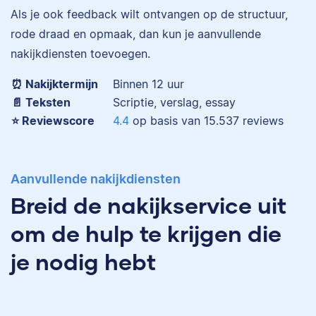
Eva is journalist en
Als je ook feedback wilt ontvangen op de structuur,
werkt als senior editor
rode draad en opmaak, dan kun je aanvullende
bij Scribbr waar ze al
nakijkdiensten toevoegen.
Maddy
meer dan 2,5 miljoen
woorden heeft
⏰ Nakijktermijn
Binnen 12 uur
geredigeerd.
📄 Teksten
Scriptie, verslag, essay
⭐️ Reviewscore
4.4
op basis van
15.537
reviews
Erica
Maddy heeft
Aanvullende nakijkdiensten
Psychologie
Breid de nakijkservice uit
gestudeerd, heeft als
junior onderzoeker
om de hulp te krijgen die
gewerkt bij Tilburg
University en is nu
je nodig hebt
senior editor.
Erica heeft Nederlands
gestudeerd en met 3,5
miljoen geredigeerde
woorden behoort ze