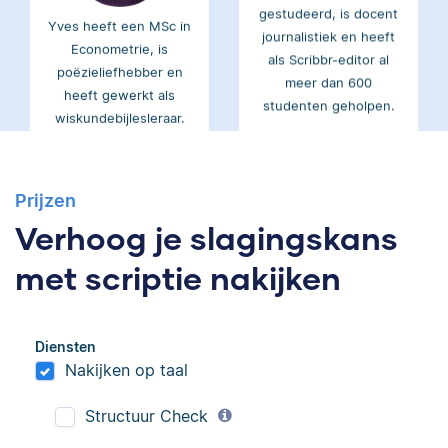
journalistiek en heeft
Econometrie, is
als Scribbr-editor al
poëzieliefhebber en
meer dan 600
heeft gewerkt als
studenten geholpen.
wiskundebijlesleraar.
Ingrid
Eva
Prijzen
Verhoog je slagingskans
met scriptie nakijken
Ingrid is
Eva is journalist en
taalwetenschapper,
Diensten
werkt als senior editor
heeft acht boeken
Nakijken op taal
bij Scribbr waar ze al
gepubliceerd en heeft
meer dan 2,5 miljoen
bij Scribbr meer dan
Structuur Check
woorden heeft
350 scripties