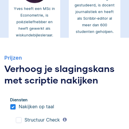
Yves heeft een MSc in
journalistiek en heeft
Econometrie, is
als Scribbr-editor al
poëzieliefhebber en
meer dan 600
heeft gewerkt als
studenten geholpen.
wiskundebijlesleraar.
Ingrid
Eva
Prijzen
Verhoog je slagingskans
met scriptie nakijken
Ingrid is
Eva is journalist en
Diensten
taalwetenschapper,
werkt als senior editor
Nakijken op taal
heeft acht boeken
bij Scribbr waar ze al
gepubliceerd en heeft
meer dan 2,5 miljoen
Structuur Check
bij Scribbr meer dan
woorden heeft
350 scripties