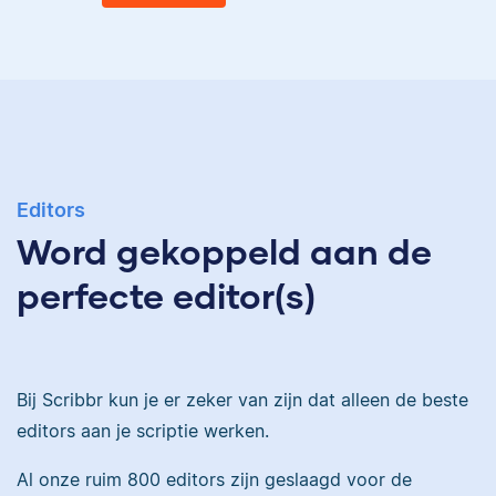
Eva
Ingrid is
taalwetenschapper,
heeft acht boeken
gepubliceerd en heeft
Eva is journalist en
bij Scribbr meer dan
Editors
werkt als senior editor
350 scripties
Word gekoppeld aan de
bij Scribbr waar ze al
geredigeerd.
meer dan 2,5 miljoen
perfecte editor(s)
woorden heeft
geredigeerd.
Maddy
Bij Scribbr kun je er zeker van zijn dat alleen de beste
editors aan je scriptie werken.
Erica
Al onze ruim 800 editors zijn geslaagd voor de