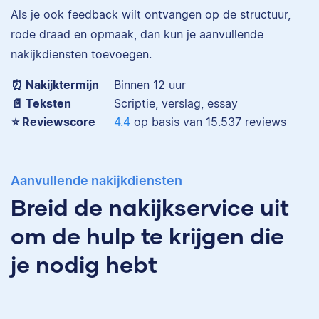
Als je ook feedback wilt ontvangen op de structuur,
Eva is journalist en
werkt als senior editor
rode draad en opmaak, dan kun je aanvullende
bij Scribbr waar ze al
nakijkdiensten toevoegen.
Maddy
meer dan 2,5 miljoen
woorden heeft
⏰ Nakijktermijn
Binnen 12 uur
geredigeerd.
📄 Teksten
Scriptie, verslag, essay
⭐️ Reviewscore
4.4
op basis van
15.537
reviews
Erica
Maddy heeft
Aanvullende nakijkdiensten
Psychologie
Breid de nakijkservice uit
gestudeerd, heeft als
junior onderzoeker
om de hulp te krijgen die
gewerkt bij Tilburg
University en is nu
je nodig hebt
senior editor.
Erica heeft Nederlands
gestudeerd en met 3,5
miljoen geredigeerde
woorden behoort ze