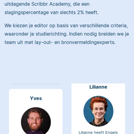
uitdagende Scribbr Academy, die een
Maddy heeft
slagingspercentage van slechts 2% heeft.
Psychologie
gestudeerd, heeft als
We kiezen je editor op basis van verschillende criteria,
Erica heeft Nederlands
junior onderzoeker
waaronder je studierichting. Indien nodig breiden we je
gestudeerd en met 3,5
gewerkt bij Tilburg
miljoen geredigeerde
team uit met lay-out- en bronvermeldingexperts.
University en is nu
woorden behoort ze
senior editor.
tot de top van Scribbrs
team.
Lilianne
Yves
Lilianne heeft Engels
gestudeerd, is docent