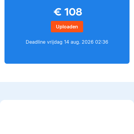
Yves
€
108
Lilianne
Uploaden
Deadline
vrijdag 14 aug. 2026 02:36
Yves heeft een MSc in
Econometrie, is
Lilianne heeft Engels
poëzieliefhebber en
gestudeerd, is docent
heeft gewerkt als
journalistiek en heeft
wiskundebijlesleraar.
als Scribbr-editor al
meer dan 600
studenten geholpen.