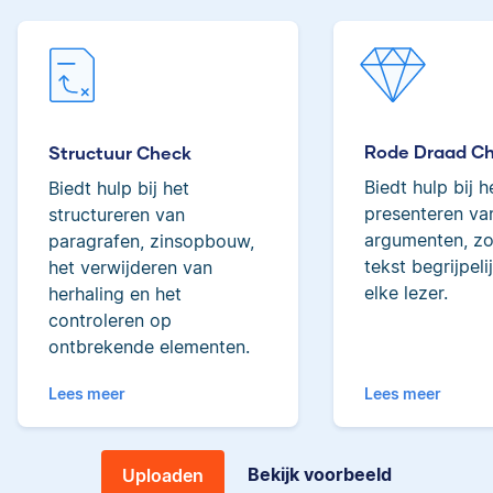
tot de top van Scribbrs
Lilianne
team.
Rode Draad C
Structuur Check
Yves
Biedt hulp bij h
Biedt hulp bij het
Lilianne heeft Engels
presenteren van
structureren van
gestudeerd, is docent
argumenten, zo
paragrafen, zinsopbouw,
journalistiek en heeft
tekst begrijpeli
het verwijderen van
als Scribbr-editor al
elke lezer.
herhaling en het
meer dan 600
controleren op
Yves heeft een MSc in
studenten geholpen.
ontbrekende elementen.
Econometrie, is
poëzieliefhebber en
Lees meer
Lees meer
heeft gewerkt als
wiskundebijlesleraar.
Ingrid
Bekijk voorbeeld
Uploaden