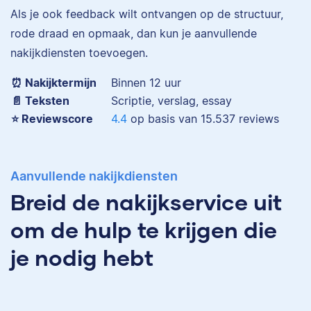
Eva is journalist en
Als je ook feedback wilt ontvangen op de structuur,
werkt als senior editor
rode draad en opmaak, dan kun je aanvullende
bij Scribbr waar ze al
nakijkdiensten toevoegen.
Maddy
meer dan 2,5 miljoen
woorden heeft
⏰ Nakijktermijn
Binnen 12 uur
geredigeerd.
📄 Teksten
Scriptie, verslag, essay
⭐️ Reviewscore
4.4
op basis van
15.537
reviews
Erica
Maddy heeft
Aanvullende nakijkdiensten
Psychologie
Breid de nakijkservice uit
gestudeerd, heeft als
junior onderzoeker
om de hulp te krijgen die
gewerkt bij Tilburg
University en is nu
je nodig hebt
senior editor.
Erica heeft Nederlands
gestudeerd en met 3,5
miljoen geredigeerde
woorden behoort ze