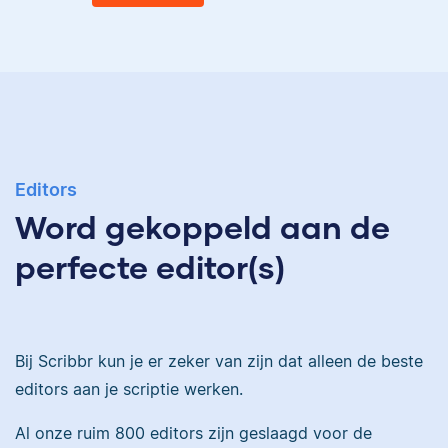
Eva
Ingrid is
taalwetenschapper,
heeft acht boeken
gepubliceerd en heeft
Eva is journalist en
bij Scribbr meer dan
Editors
werkt als senior editor
350 scripties
Word gekoppeld aan de
bij Scribbr waar ze al
geredigeerd.
meer dan 2,5 miljoen
perfecte editor(s)
woorden heeft
geredigeerd.
Maddy
Bij Scribbr kun je er zeker van zijn dat alleen de beste
Erica
editors aan je scriptie werken.
Al onze ruim 800 editors zijn geslaagd voor de