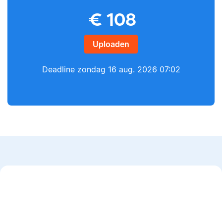
Yves
€
108
Lilianne
Uploaden
Deadline
zondag 16 aug. 2026 07:02
Yves heeft een MSc in
Econometrie, is
Lilianne heeft Engels
poëzieliefhebber en
gestudeerd, is docent
heeft gewerkt als
journalistiek en heeft
wiskundebijlesleraar.
als Scribbr-editor al
meer dan 600
studenten geholpen.