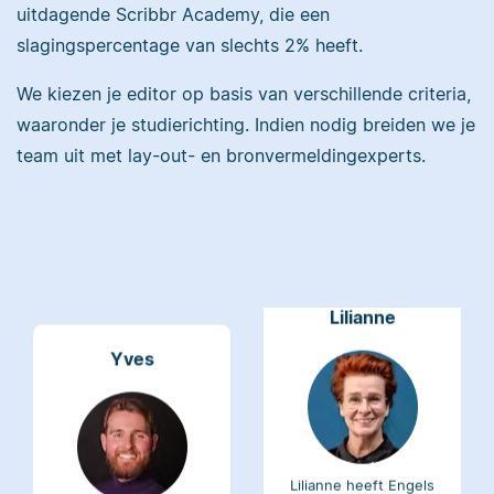
uitdagende Scribbr Academy, die een
Maddy heeft
slagingspercentage van slechts 2% heeft.
Psychologie
gestudeerd, heeft als
We kiezen je editor op basis van verschillende criteria,
Erica heeft Nederlands
junior onderzoeker
waaronder je studierichting. Indien nodig breiden we je
gestudeerd en met 3,5
gewerkt bij Tilburg
miljoen geredigeerde
team uit met lay-out- en bronvermeldingexperts.
University en is nu
woorden behoort ze
senior editor.
tot de top van Scribbrs
team.
Lilianne
Yves
Lilianne heeft Engels
gestudeerd, is docent