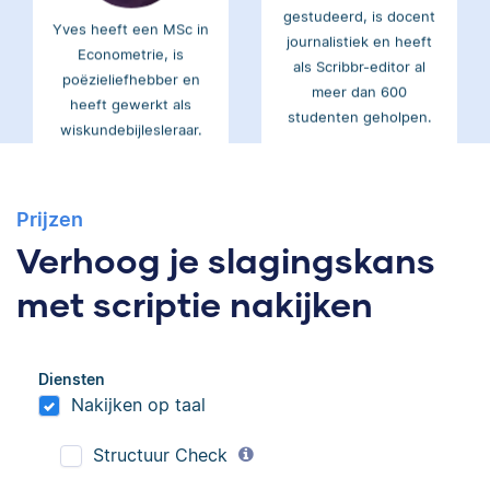
Yves heeft een MSc in
journalistiek en heeft
Econometrie, is
als Scribbr-editor al
poëzieliefhebber en
meer dan 600
heeft gewerkt als
studenten geholpen.
wiskundebijlesleraar.
Ingrid
Eva
Prijzen
Verhoog je slagingskans
met scriptie nakijken
Ingrid is
Eva is journalist en
Diensten
taalwetenschapper,
werkt als senior editor
Nakijken op taal
heeft acht boeken
bij Scribbr waar ze al
gepubliceerd en heeft
meer dan 2,5 miljoen
Structuur Check
bij Scribbr meer dan
woorden heeft
350 scripties