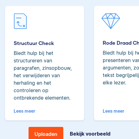
tot de top van Scribbrs
Lilianne
team.
Rode Draad C
Yves
Structuur Check
Biedt hulp bij h
Biedt hulp bij het
Lilianne heeft Engels
presenteren van
structureren van
gestudeerd, is docent
argumenten, zo
paragrafen, zinsopbouw,
journalistiek en heeft
tekst begrijpeli
het verwijderen van
als Scribbr-editor al
elke lezer.
herhaling en het
meer dan 600
Yves heeft een MSc in
studenten geholpen.
controleren op
Econometrie, is
ontbrekende elementen.
poëzieliefhebber en
heeft gewerkt als
Lees meer
Lees meer
wiskundebijlesleraar.
Ingrid
Bekijk voorbeeld
Uploaden