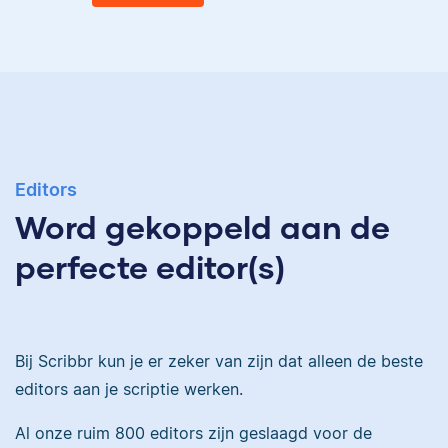
Eva
Ingrid is
taalwetenschapper,
heeft acht boeken
gepubliceerd en heeft
Eva is journalist en
bij Scribbr meer dan
Editors
werkt als senior editor
350 scripties
Word gekoppeld aan de
bij Scribbr waar ze al
geredigeerd.
meer dan 2,5 miljoen
perfecte editor(s)
woorden heeft
geredigeerd.
Maddy
Bij Scribbr kun je er zeker van zijn dat alleen de beste
editors aan je scriptie werken.
Erica
Al onze ruim 800 editors zijn geslaagd voor de