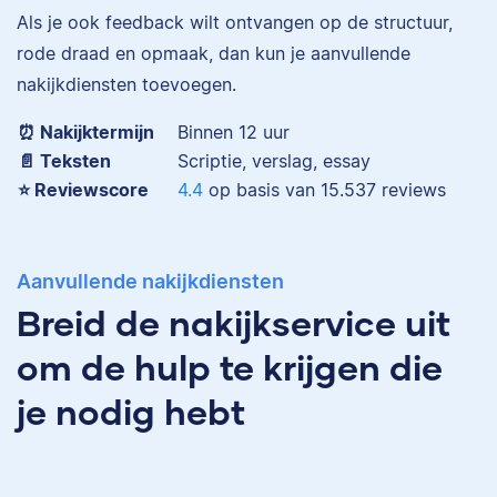
Als je ook feedback wilt ontvangen op de structuur,
Eva is journalist en
rode draad en opmaak, dan kun je aanvullende
werkt als senior editor
bij Scribbr waar ze al
nakijkdiensten toevoegen.
Maddy
meer dan 2,5 miljoen
woorden heeft
⏰ Nakijktermijn
Binnen 12 uur
geredigeerd.
📄 Teksten
Scriptie, verslag, essay
⭐️ Reviewscore
4.4
op basis van
15.537
reviews
Erica
Maddy heeft
Aanvullende nakijkdiensten
Psychologie
Breid de nakijkservice uit
gestudeerd, heeft als
junior onderzoeker
om de hulp te krijgen die
gewerkt bij Tilburg
je nodig hebt
University en is nu
senior editor.
Erica heeft Nederlands
gestudeerd en met 3,5
miljoen geredigeerde