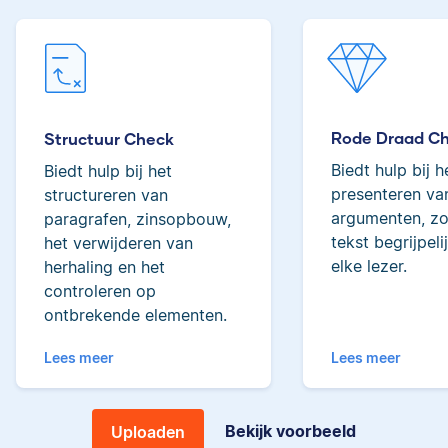
woorden behoort ze
tot de top van Scribbrs
Lilianne
team.
Rode Draad C
Structuur Check
Yves
Biedt hulp bij h
Biedt hulp bij het
Lilianne heeft Engels
presenteren van
structureren van
gestudeerd, is docent
argumenten, zo
paragrafen, zinsopbouw,
journalistiek en heeft
tekst begrijpeli
het verwijderen van
als Scribbr-editor al
elke lezer.
herhaling en het
meer dan 600
controleren op
Yves heeft een MSc in
studenten geholpen.
ontbrekende elementen.
Econometrie, is
poëzieliefhebber en
Lees meer
Lees meer
heeft gewerkt als
wiskundebijlesleraar.
Ingrid
Bekijk voorbeeld
Uploaden