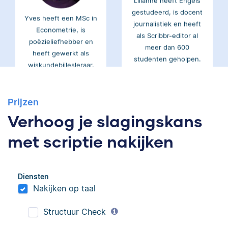
Yves heeft een MSc in
journalistiek en heeft
Econometrie, is
als Scribbr-editor al
poëzieliefhebber en
meer dan 600
heeft gewerkt als
studenten geholpen.
wiskundebijlesleraar.
Ingrid
Eva
Prijzen
Verhoog je slagingskans
met scriptie nakijken
Ingrid is
Diensten
Eva is journalist en
taalwetenschapper,
Nakijken op taal
werkt als senior editor
heeft acht boeken
bij Scribbr waar ze al
gepubliceerd en heeft
Structuur Check
meer dan 2,5 miljoen
bij Scribbr meer dan
woorden heeft
350 scripties