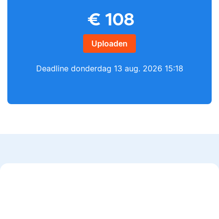
Yves
€
108
Lilianne
Uploaden
Deadline
donderdag 13 aug. 2026 15:18
Yves heeft een MSc in
Econometrie, is
Lilianne heeft Engels
poëzieliefhebber en
gestudeerd, is docent
heeft gewerkt als
journalistiek en heeft
wiskundebijlesleraar.
als Scribbr-editor al
meer dan 600
studenten geholpen.