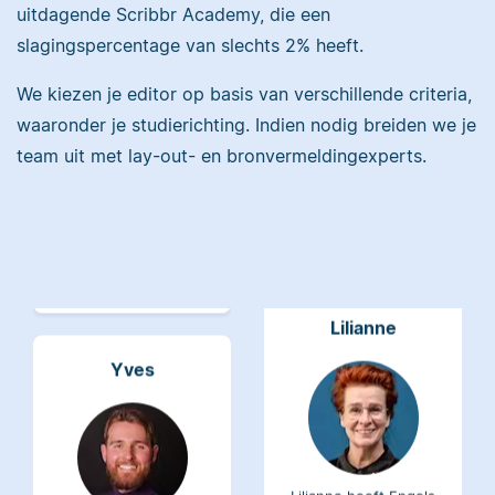
uitdagende Scribbr Academy, die een
Maddy heeft
slagingspercentage van slechts 2% heeft.
Psychologie
gestudeerd, heeft als
We kiezen je editor op basis van verschillende criteria,
Erica heeft Nederlands
junior onderzoeker
waaronder je studierichting. Indien nodig breiden we je
gestudeerd en met 3,5
gewerkt bij Tilburg
team uit met lay-out- en bronvermeldingexperts.
miljoen geredigeerde
University en is nu
woorden behoort ze
senior editor.
tot de top van Scribbrs
team.
Lilianne
Yves
Lilianne heeft Engels
gestudeerd, is docent