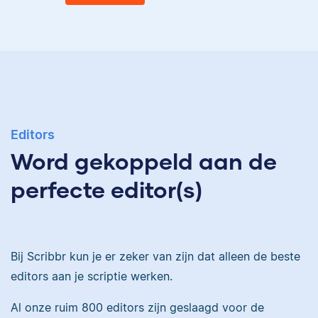
Eva
Ingrid is
taalwetenschapper,
heeft acht boeken
gepubliceerd en heeft
Editors
Eva is journalist en
bij Scribbr meer dan
Word gekoppeld aan de
werkt als senior editor
350 scripties
bij Scribbr waar ze al
geredigeerd.
perfecte editor(s)
meer dan 2,5 miljoen
woorden heeft
geredigeerd.
Maddy
Bij Scribbr kun je er zeker van zijn dat alleen de beste
editors aan je scriptie werken.
Erica
Al onze ruim 800 editors zijn geslaagd voor de