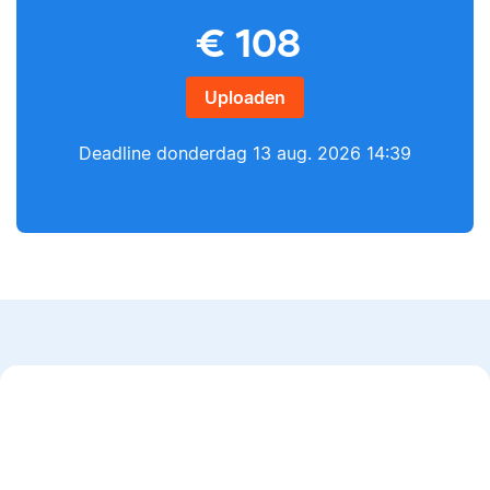
€
108
Yves
Lilianne
Uploaden
Deadline
donderdag 13 aug. 2026 14:39
Yves heeft een MSc in
Econometrie, is
Lilianne heeft Engels
poëzieliefhebber en
gestudeerd, is docent
heeft gewerkt als
journalistiek en heeft
wiskundebijlesleraar.
als Scribbr-editor al
meer dan 600
studenten geholpen.