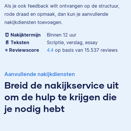
Als je ook feedback wilt ontvangen op de structuur,
Eva is journalist en
rode draad en opmaak, dan kun je aanvullende
werkt als senior editor
nakijkdiensten toevoegen.
bij Scribbr waar ze al
Maddy
meer dan 2,5 miljoen
⏰ Nakijktermijn
Binnen 12 uur
woorden heeft
📄 Teksten
Scriptie, verslag, essay
geredigeerd.
⭐️ Reviewscore
4.4
op basis van
15.537
reviews
Erica
Aanvullende nakijkdiensten
Maddy heeft
Psychologie
Breid de nakijkservice uit
gestudeerd, heeft als
om de hulp te krijgen die
junior onderzoeker
gewerkt bij Tilburg
je nodig hebt
University en is nu
senior editor.
Erica heeft Nederlands
gestudeerd en met 3,5
miljoen geredigeerde