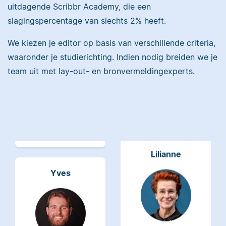
uitdagende Scribbr Academy, die een
slagingspercentage van slechts 2% heeft.
Maddy heeft
Psychologie
We kiezen je editor op basis van verschillende criteria,
gestudeerd, heeft als
Erica heeft Nederlands
waaronder je studierichting. Indien nodig breiden we je
junior onderzoeker
gestudeerd en met 3,5
gewerkt bij Tilburg
team uit met lay-out- en bronvermeldingexperts.
miljoen geredigeerde
University en is nu
woorden behoort ze
senior editor.
tot de top van Scribbrs
team.
Lilianne
Yves
Lilianne heeft Engels