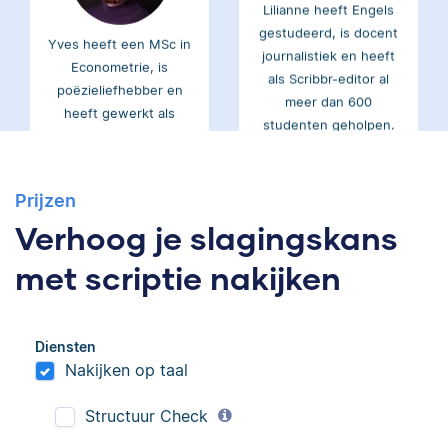
gestudeerd, is docent
Yves heeft een MSc in
journalistiek en heeft
Econometrie, is
als Scribbr-editor al
poëzieliefhebber en
meer dan 600
heeft gewerkt als
studenten geholpen.
wiskundebijlesleraar.
Ingrid
Prijzen
Eva
Verhoog je slagingskans
met scriptie nakijken
Ingrid is
Diensten
Eva is journalist en
taalwetenschapper,
Nakijken op taal
werkt als senior editor
heeft acht boeken
bij Scribbr waar ze al
gepubliceerd en heeft
Structuur Check
meer dan 2,5 miljoen
bij Scribbr meer dan
woorden heeft