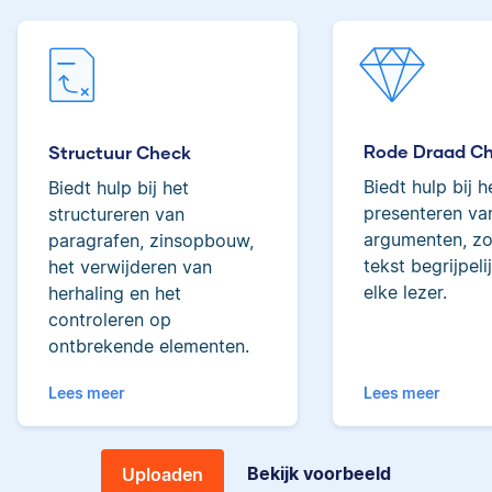
woorden behoort ze
tot de top van Scribbrs
Lilianne
team.
Rode Draad C
Structuur Check
Yves
Biedt hulp bij h
Biedt hulp bij het
Lilianne heeft Engels
presenteren van
structureren van
gestudeerd, is docent
argumenten, zo
paragrafen, zinsopbouw,
journalistiek en heeft
tekst begrijpeli
het verwijderen van
als Scribbr-editor al
elke lezer.
herhaling en het
meer dan 600
controleren op
Yves heeft een MSc in
studenten geholpen.
ontbrekende elementen.
Econometrie, is
poëzieliefhebber en
Lees meer
Lees meer
heeft gewerkt als
wiskundebijlesleraar.
Ingrid
Bekijk voorbeeld
Uploaden